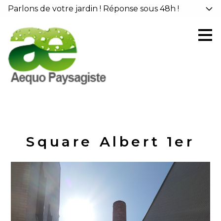
Parlons de votre jardin ! Réponse sous 48h !
Passer
au
contenu
principal
Square Albert 1er